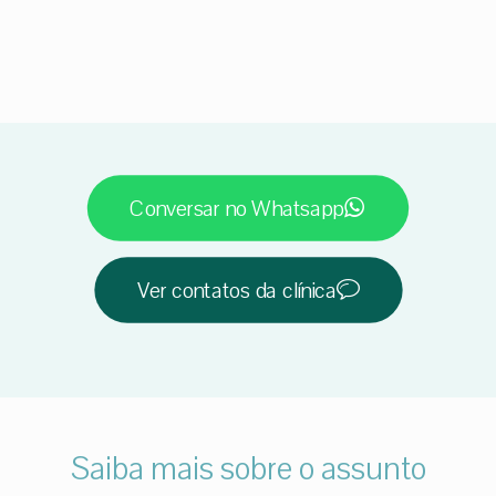
Conversar no Whatsapp
Ver contatos da clínica
Saiba mais sobre o assunto
Dente de porcelana quebrado tem
Coroa de porcelana ou coroa