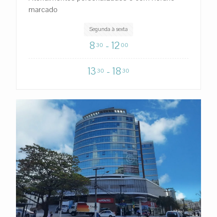
marcado
Segunda à sexta
8
- 12
30
00
13
- 18
30
30