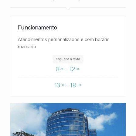
Funcionamento
Atendimentos personalizados e com horário
marcado
Segunda à sexta
8
- 12
30
00
13
- 18
30
30