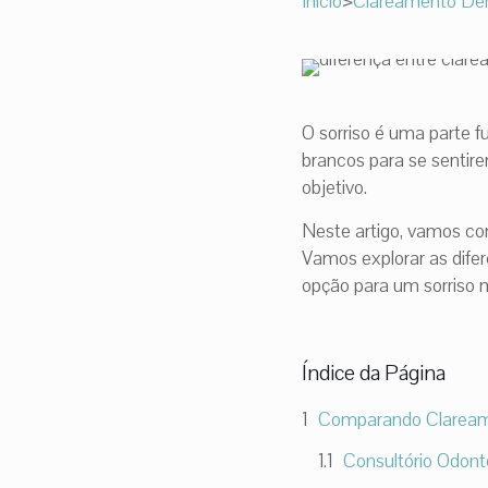
Início
>
Clareamento Den
O sorriso é uma parte 
brancos para se sentir
objetivo.
Neste artigo, vamos co
Vamos explorar as dife
opção para um sorriso 
Índice da Página
Comparando Clareame
Consultório Odont