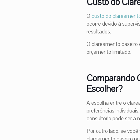
Custo do Clar
O
custo do clareament
ocorre devido à supervi
resultados.
O clareamento caseiro 
orçamento limitado.
Comparando Cl
Escolher?
A escolha entre o clar
preferências individuais
consultório pode ser a 
Por outro lado, se você 
clareamento caseiro po