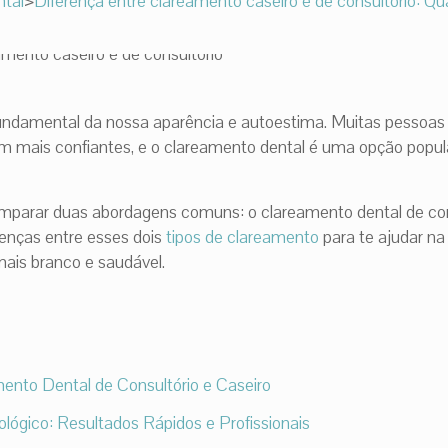
tal
>
Diferença entre clareamento caseiro e de consultório: Qu
fundamental da nossa aparência e autoestima. Muitas pessoa
em mais confiantes, e o clareamento dental é uma opção popul
mparar duas abordagens comuns: o clareamento dental de cons
renças entre esses dois
tipos de clareamento
para te ajudar na
mais branco e saudável.
nto Dental de Consultório e Caseiro
ológico: Resultados Rápidos e Profissionais